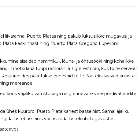
el liivarannal Puerto Platas ning pakub luksuslikke mugavusi ja
Plata kesklinnast ning Puerto Plata Gregorio Luperóni
kumine sisaldab hommiku-, lõuna- ja õhtusööki ning kohalikke
i, 1 Rootsi laua tüüpi restoran ja 1 grillrestoran, kus toite servee
. Restoranides pakutakse erinevaid toite. Näiteks saavad külastaj
id ning mereande.
ed koos vajaliku varustusega ning erinevate veespordivahendite
da ühes kuurordi Pueto Plata kahest basseinist. Samal ajal kui
gida lastebasseinis või osaleda lasteklubi tegevustes.
isateavet.