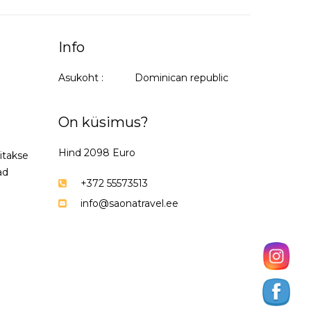
Info
Asukoht :
Dominican republic
On küsimus?
Hind 2098 Euro
ritakse
ad
+372 55573513
info@saonatravel.ee