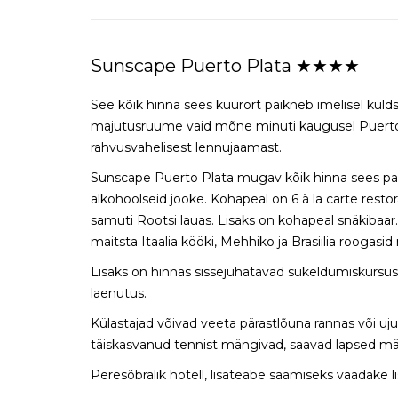
Sunscape Puerto Plata ★★★★
See kõik hinna sees kuurort paikneb imelisel kulds
majutusruume vaid mõne minuti kaugusel Puerto 
rahvusvahelisest lennujaamast.
Sunscape Puerto Plata mugav kõik hinna sees pak
alkohoolseid jooke. Kohapeal on 6 à la carte restoran
samuti Rootsi lauas. Lisaks on kohapeal snäkibaar
maitsta Itaalia kööki, Mehhiko ja Brasiilia roogas
Lisaks on hinnas sissejuhatavad sukeldumiskursus
laenutus.
Külastajad võivad veeta pärastlõuna rannas või uju
täiskasvanud tennist mängivad, saavad lapsed män
Peresõbralik hotell, lisateabe saamiseks vaadake l