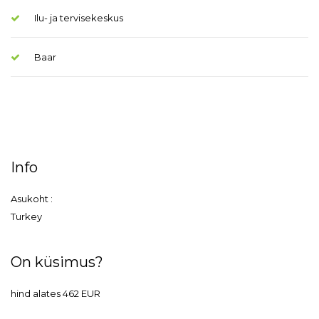
Ilu- ja tervisekeskus
Baar
Info
Asukoht :
Turkey
On küsimus?
hind alates 462 EUR