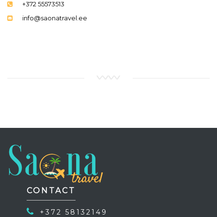
+372 55573513
info@saonatravel.ee
CONTACT
+372 58132149