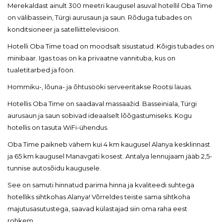
Merekaldast ainult 300 meetri kaugusel asuval hotellil Oba Time
on välibassein, Türgi aurusaun ja saun. Rõduga tubades on
konditsioneer ja satelliittelevisioon.
Hotelli Oba Time toad on moodsalt sisustatud. Kõigis tubades on
minibaar. Igas toas on ka privaatne vannituba, kus on
tualetitarbed ja föön.
Hommiku-, lõuna- ja õhtusööki serveeritakse Rootsi lauas.
Hotellis Oba Time on saadaval massaažid. Basseiniala, Türgi
aurusaun ja saun sobivad ideaalselt lõõgastumiseks. Kogu
hotellis on tasuta WiFi-ühendus.
Oba Time paikneb vähem kui 4 km kaugusel Alanya kesklinnast
ja 65 km kaugusel Manavgati kosest. Antalya lennujaam jääb 2,5-
tunnise autosõidu kaugusele.
See on samuti hinnatud parima hinna ja kvaliteedi suhtega
hotelliks sihtkohas Alanya! Võrreldes teiste sama sihtkoha
majutusasutustega, saavad külastajad siin oma raha eest
rohkem.