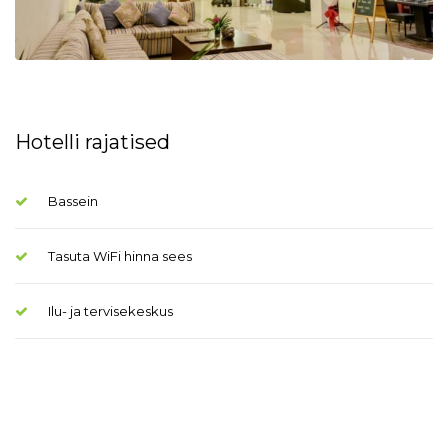
Hotelli rajatised
Bassein
Tasuta WiFi hinna sees
Ilu- ja tervisekeskus