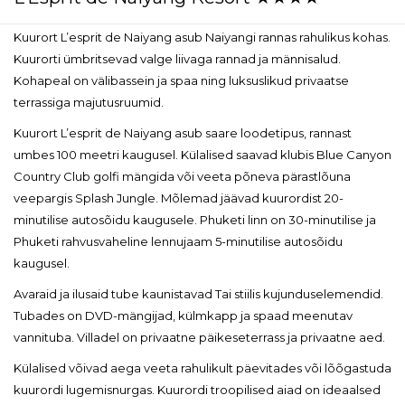
Kuurort L’esprit de Naiyang asub Naiyangi rannas rahulikus kohas.
Kuurorti ümbritsevad valge liivaga rannad ja männisalud.
Kohapeal on välibassein ja spaa ning luksuslikud privaatse
terrassiga majutusruumid.
Kuurort L’esprit de Naiyang asub saare loodetipus, rannast
umbes 100 meetri kaugusel. Külalised saavad klubis Blue Canyon
Country Club golfi mängida või veeta põneva pärastlõuna
veepargis Splash Jungle. Mõlemad jäävad kuurordist 20-
minutilise autosõidu kaugusele. Phuketi linn on 30-minutilise ja
Phuketi rahvusvaheline lennujaam 5-minutilise autosõidu
kaugusel.
Avaraid ja ilusaid tube kaunistavad Tai stiilis kujunduselemendid.
Tubades on DVD-mängijad, külmkapp ja spaad meenutav
vannituba. Villadel on privaatne päikeseterrass ja privaatne aed.
Külalised võivad aega veeta rahulikult päevitades või lõõgastuda
kuurordi lugemisnurgas. Kuurordi troopilised aiad on ideaalsed