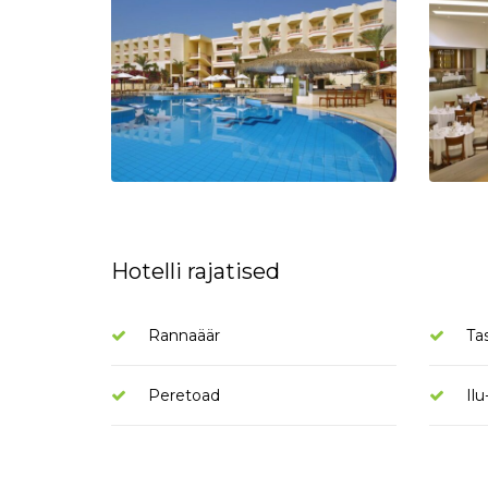
Hotelli rajatised
Rannaäär
Ta
Peretoad
Ilu