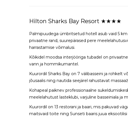
Hilton Sharks Bay Resort ★★★★
Palmipuudega ümbritsetud hotell asub vaid 5 km k
privaatne rand, suurepärased pere meelelahutusv
harrastamise võimalusi.
Kõikidel moodsa interjööriga tubadel on privaatn
vann ja hommikumantel.
Kuurordil Sharks Bay on 7 välibasseini ja rohkelt 
jõusaalis ning nautida seejärel rahustavat massa
Kohapeal paiknev professionaalne sukeldumiskesk
meelelahutust lasteklubi, varjuline basseiniala j
Kuurordil on 13 restorani ja baari, mis pakuvad väg
maitsvaid toite ning Sunseti baaris juua eksootilis