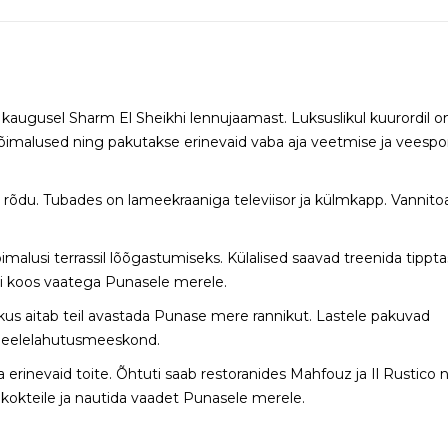
augusel Sharm El Sheikhi lennujaamast. Luksuslikul kuurordil o
õimalused ning pakutakse erinevaid vaba aja veetmise ja veespo
e rõdu. Tubades on lameekraaniga televiisor ja külmkapp. Vannito
võimalusi terrassil lõõgastumiseks. Külalised saavad treenida tipp
aži koos vaatega Punasele merele.
us aitab teil avastada Punase mere rannikut. Lastele pakuvad
a meelelahutusmeeskond.
a erinevaid toite. Õhtuti saab restoranides Mahfouz ja Il Rustico 
i kokteile ja nautida vaadet Punasele merele.