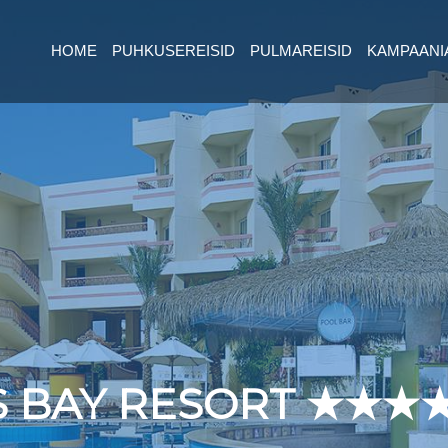
HOME
PUHKUSEREISID
PULMAREISID
KAMPAANI
S BAY RESORT ★★★