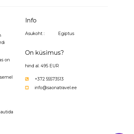
Info
Asukoht :
Egiptus
n
rdi
On küsimus?
as on
hind al. 495 EUR
tasemel
+372 55573513
info@saonatravel.ee
nautida