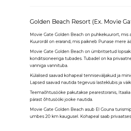
Golden Beach Resort (Ex. Movie 
Movie Gate Golden Beach on puhkekuurort, mis a
Kuurordil on erarand, mis paikneb Punase mere äär
Movie Gate Golden Beach on ümbritsetud lopsaka
konditsioneeriga tubades. Tubadel on ka privaat
vanniga vannituba.
Külalised saavad kohapeal tenniseväljakuid ja min
Lapsed saavad nautida tegevusi lasteklubis ja väi
Teemaõhtusööke pakutakse pearestoranis, Itaalia re
pärast õhtusööki jooke nautida.
Movie Gate Golden Beach asub El Gouna turismip
umbes 20 km kaugusel. Kohapeal saab privaatses p