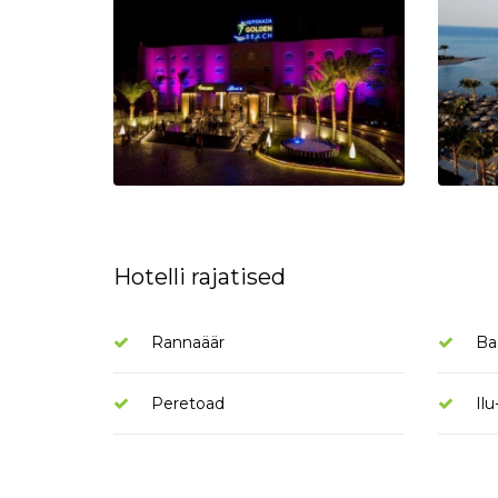
Hotelli rajatised
Rannaäär
Ba
Peretoad
Ilu