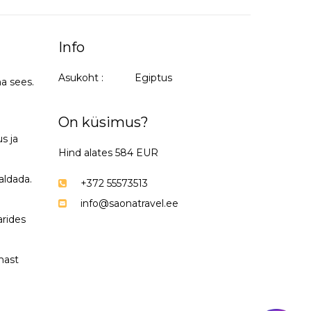
Info
Asukoht :
Egiptus
a sees.
On küsimus?
s ja
Hind alates 584 EUR
aldada.
+372 55573513
info@saonatravel.ee
arides
mast