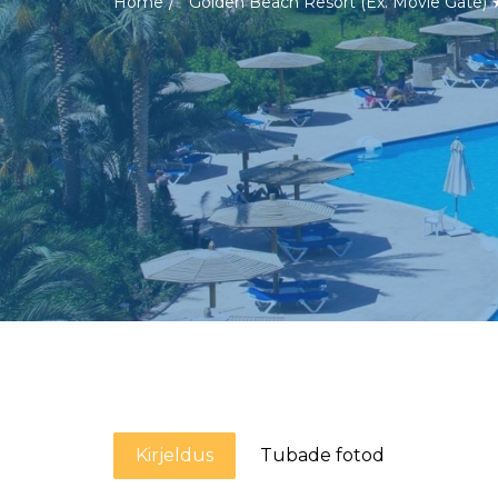
Home
Golden Beach Resort (Ex. Movie Gate
Kirjeldus
Tubade fotod