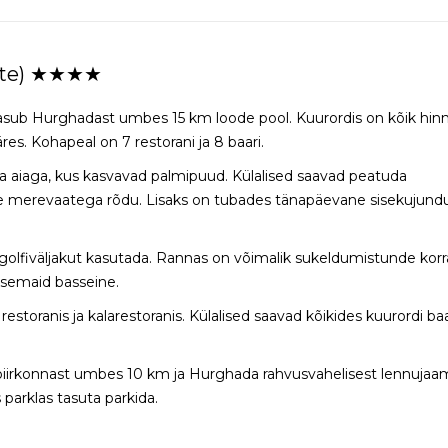
Gate) ★★★★
sub Hurghadast umbes 15 km loode pool. Kuurordis on kõik hinn
es. Kohapeal on 7 restorani ja 8 baari.
 aiaga, kus kasvavad palmipuud. Külalised saavad peatuda
ne merevaatega rõdu. Lisaks on tubades tänapäevane sisekujundu
igolfiväljakut kasutada. Rannas on võimalik sukeldumistunde korr
ksemaid basseine.
storanis ja kalarestoranis. Külalised saavad kõikides kuurordi ba
iirkonnast umbes 10 km ja Hurghada rahvusvahelisest lennujaa
arklas tasuta parkida.